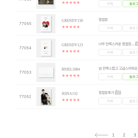
★
★
★
★
★
카페
블로
청접장
GRENDY150
77055
★
★
★
★
★
카페
블로
너무 만족스러운 청첩장...
GRENDY123
77054
★
★
★
★
★
카페
블로
넘 만족스럽고 고급스러워
BNIEL1084
77053
★
★
★
★
★
카페
블로
청첩장후기
JEINA132
77052
★
★
★
★
★
카페
블로
1
2
3