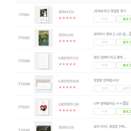
JEINA153 청첩장 후기
JEINA153
77061
★
★
★
★
★
카페
블로
제작하기 편하고 시안 꼼...
JEINA101
77060
★
★
★
★
★
카페
블로
많은 업체와 비교 끝에 ...
GRENDY121
77059
★
★
★
★
★
카페
블로
청첩장 만족합니다!
GRENDY634
77058
★
★
★
★
★
카페
블로
너무 맘에들어요 ㅎㅎ
GRENDY150
77057
★
★
★
★
★
카페
블로
보자기카드 청첩장 만족...
JEINA116
77056