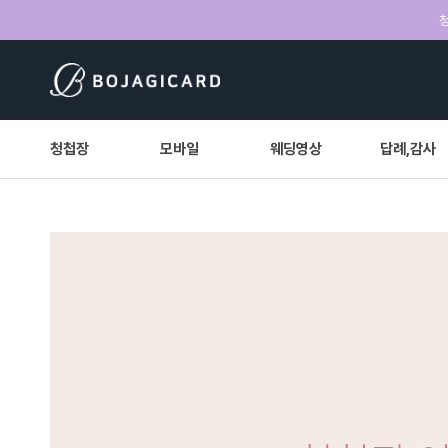
청
청첩장
모바일
웨딩영상
답례,감사