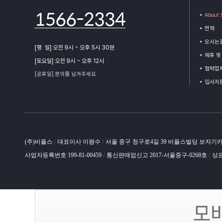
1566-2334
Abou
연혁
오시는
[평 일] 오전 9시 ~ 오후 5시 30분
제휴 및
[토요일] 오전 9시 ~ 오후 12시
협력업체
[공휴일] 문의를 남겨주세요
입사지
(주)비플스
대표이사 이왕수
서울 중구 청구로4길 39 비플스빌딩 보자기
/
/
사업자등록번호 199-81-00459
통신판매업신고 2017-서울중구-0268호
상표
/
/