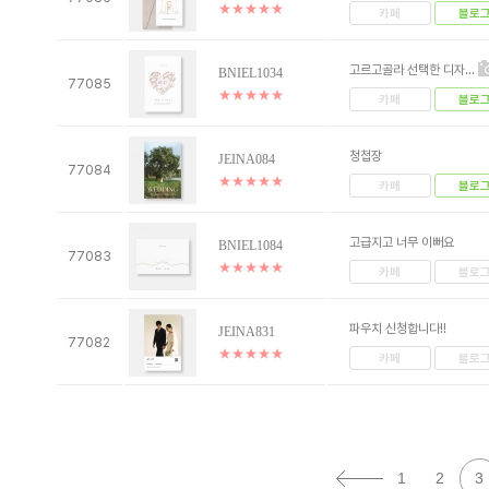
★
★
★
★
★
카페
블로
고르고골라 선택한 디자...
BNIEL1034
77085
★
★
★
★
★
카페
블로
청첩장
JEINA084
77084
★
★
★
★
★
카페
블로
고급지고 너무 이뻐요
BNIEL1084
77083
★
★
★
★
★
카페
블로
파우치 신청합니다!!
JEINA831
77082
★
★
★
★
★
카페
블로
1
2
3