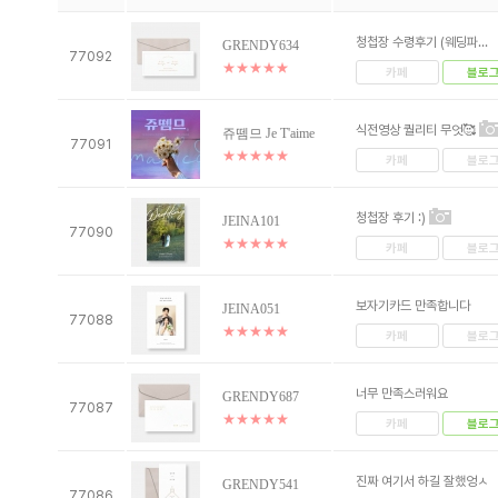
청첩장 수령후기 (웨딩파...
GRENDY634
77092
★
★
★
★
★
카페
블로
식전영상 퀄리티 무엇🥰
쥬뗌므 Je T'aime
77091
★
★
★
★
★
카페
블로
청첩장 후기 :)
JEINA101
77090
★
★
★
★
★
카페
블로
보자기카드 만족합니다
JEINA051
77088
★
★
★
★
★
카페
블로
너무 만족스러워요
GRENDY687
77087
★
★
★
★
★
카페
블로
진짜 여기서 하길 잘했엉ㅅ
GRENDY541
77086