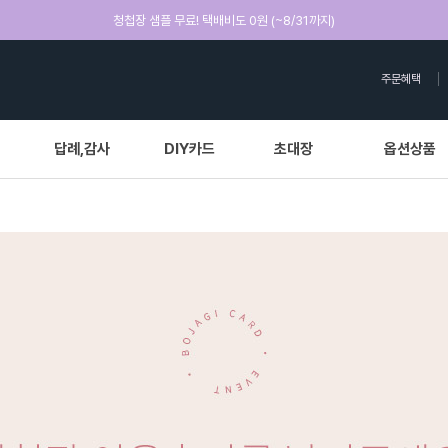
청첩장 샘플 무료! 택배비도 0원 (~8/31까지)
주문혜택
답례,감사
DIY카드
초대장
옵션상품