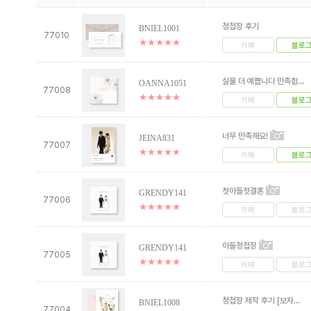
청첩장 후기
BNIEL1001
77010
★
★
★
★
★
카페
블로
실물 더 예쁩니다 만족합...
OANNA1051
77008
★
★
★
★
★
카페
블로
너무 만족해요!
JEINA831
77007
★
★
★
★
★
카페
블로
첫아들첫결혼
GRENDY141
77006
★
★
★
★
★
카페
블로
아들청첩장
GRENDY141
77005
★
★
★
★
★
카페
블로
청첩장 제작 후기 [보자...
BNIEL1008
77004