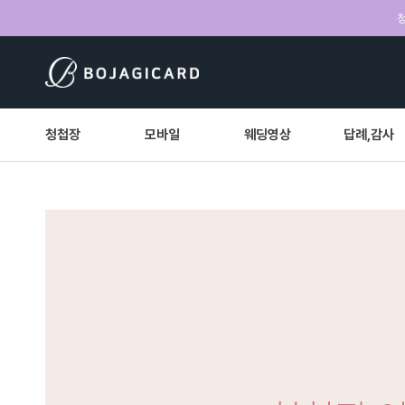
청
청첩장
모바일
웨딩영상
답례,감사