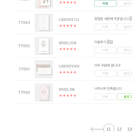
★
★
★
★
★
카페
블로
청첩장 세번째 주문입니다
GRENDY121
77003
★
★
★
★
★
카페
블로
이용후기
BNIEL1058
77002
★
★
★
★
★
카페
블로
아주 마음에 듭니다!
GRENDY634
77001
★
★
★
★
★
카페
블로
너무너무 만족합니다
BNIEL298
77000
★
★
★
★
★
카페
블로
11
12
13