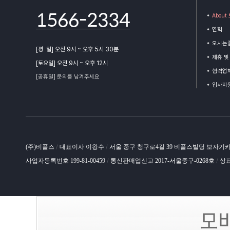
1566-2334
Abou
연혁
오시는
[평 일] 오전 9시 ~ 오후 5시 30분
제휴 및
[토요일] 오전 9시 ~ 오후 12시
협력업체
[공휴일] 문의를 남겨주세요
입사지
(주)비플스
대표이사 이왕수
서울 중구 청구로4길 39 비플스빌딩 보자기
/
/
사업자등록번호 199-81-00459
통신판매업신고 2017-서울중구-0268호
상표
/
/