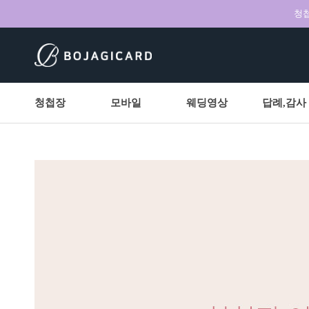
청첩
청첩장
모바일
웨딩영상
답례,감사