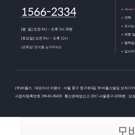
1566-2334
Abou
연혁
오시는
[평 일] 오전 9시 ~ 오후 5시 30분
제휴 
[토요일] 오전 9시 ~ 오후 12시
협력업
[공휴일] 문의를 남겨주세요
입사지
(주)비플스
대표이사 이왕수
서울 중구 청구로4길 39 비플스빌딩 보자기
/
/
사업자등록번호 199-81-00459
통신판매업신고 2017-서울중구-0268호
상표
/
/