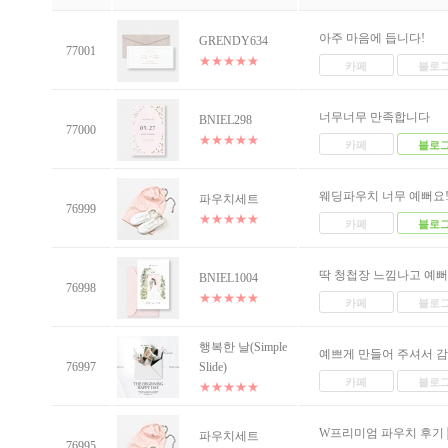
아주 마음에 듭니다!
GRENDY634
77001
★
★
★
★
★
카페
블로
너무너무 만족합니다
BNIEL298
77000
★
★
★
★
★
카페
블로
웨딩파우치 너무 예뻐요
파우치세트
76999
★
★
★
★
★
카페
블로
딱 청첩장 느낌나고 예
BNIEL1004
76998
★
★
★
★
★
카페
블로
행복한 날(Simple
예쁘게 만들어 주셔서 감.
76997
Slide)
카페
블로
★
★
★
★
★
W프리미엄 파우치 후기
파우치세트
76995