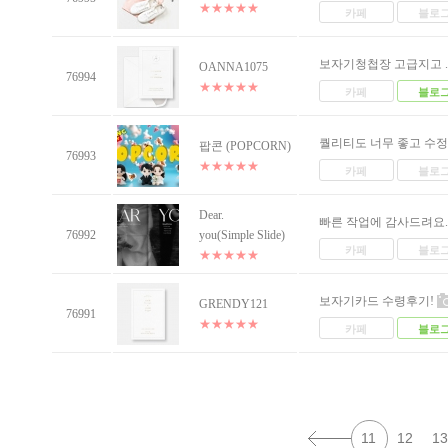
★
★
★
★
★
카페
블로
보자기청첩장 고급지고 ..
OANNA1075
76994
★
★
★
★
★
카페
블로
퀄리티도 너무 좋고 수정.
팝콘 (POPCORN)
76993
★
★
★
★
★
카페
블로
Dear.
빠른 작업에 감사드려요.
76992
you(Simple Slide)
카페
블로
★
★
★
★
★
보자기카드 수령후기!
GRENDY121
76991
★
★
★
★
★
카페
블로
11
12
13