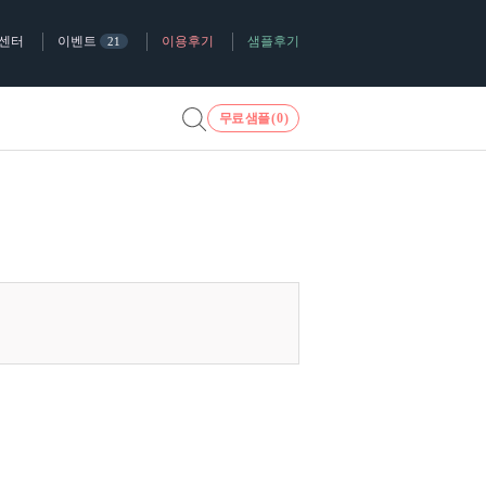
센터
이벤트
이용후기
샘플후기
21
무료 샘플 (
0
)