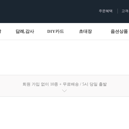
주문혜택
고객
상
답례,감사
DIY카드
초대장
옵션상품
회원 가입 없이 10종 + 무료배송 / 5시 당일 출발