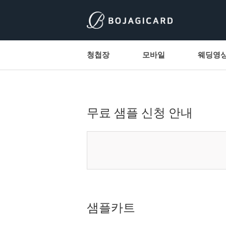
청첩장
모바일
웨딩영
무료 샘플 신청 안내
샘플카트