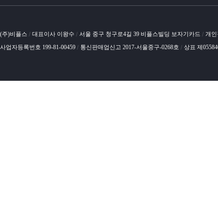
(주)비플스
대표이사 이왕수
서울 중구 청구로4길 39 비플스빌딩 보자기카드
개인
/
/
/
사업자등록번호 199-81-00459
통신판매업신고 2017-서울중구-0268호
상표 제0558
/
/