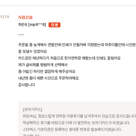
1279
NB358
최은숙 [mp8**8]
주문을 좀 늦게해서 연말안에 인쇄가 안될까봐 걱정했는데 하루이틀안에 시안완
잘 보낼수 있었어요
카드로만 매년하다가 처음으로 한지연하장 해봤는데 인쇄도 잘됬어요
제가 글씨체를 평범하게 선택해서
좀 아쉽긴 하지만 깔끔하게 해주셨어요
내년엔 좀더 예쁜 시안으로 주문하려해요
감사합니다
[보자기카드]
최은숙님, 정성스럽게 연하장 이용후기를 남겨주셔서 진심으로 감사드립니다
작성해주신 후기를 바탕으로 더욱 더 발전하는 보자기카드가 되겠습니다.
스타벅스 기프티콘은 등록하신 휴대폰 번호로 발송해드리겠습니다.