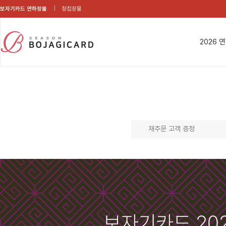
보자기카드 연하장몰
청첩장몰
2026 
재주문 고객 증정