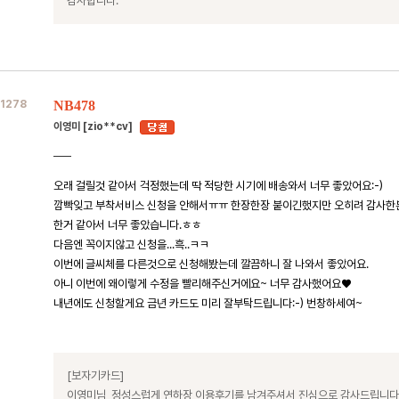
감사합니다.
1278
NB478
이영미 [zio**cv]
오래 걸릴것 같아서 걱정했는데 딱 적당한 시기에 배송와서 너무 좋았어요:-)
깜빡잊고 부착서비스 신청을 안해서ㅠㅠ 한장한장 붙이긴했지만 오히려 감사한분
한거 같아서 너무 좋았습니다.ㅎㅎ
다음엔 꼭이지않고 신청을...흑..ㅋㅋ
이번에 글씨체를 다른것으로 신청해봤는데 깔끔하니 잘 나와서 좋았어요.
아니 이번에 왜이렇게 수정을 빨리해주신거에요~ 너무 감사했어요♥︎
내년에도 신청할게요 금년 카드도 미리 잘부탁드립니다:-) 번창하세여~
[보자기카드]
이영미님, 정성스럽게 연하장 이용후기를 남겨주셔서 진심으로 감사드립니다