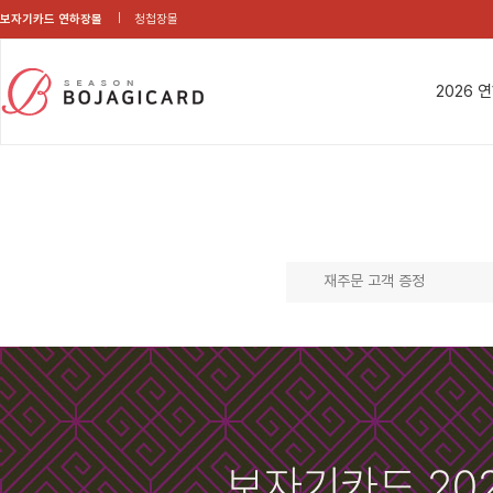
보자기카드 연하장몰
청첩장몰
2026 
재주문 고객 증정