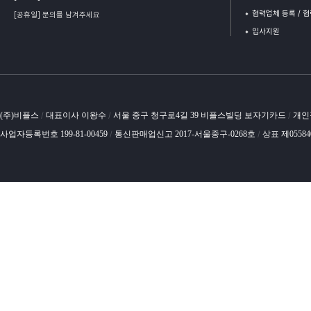
협력업체 등록 / 
[공휴일] 문의를 남겨주세요
입사지원
(주)비플스
대표이사 이왕수
서울 중구 청구로4길 39 비플스빌딩 보자기카드
개인
/
/
/
사업자등록번호 199-81-00459
통신판매업신고 2017-서울중구-0268호
상표 제0558
/
/