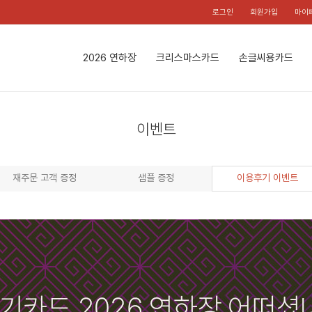
로그인
회원가입
마이
2026 연하장
크리스마스카드
손글씨용카드
이벤트
재주문 고객 증정
샘플 증정
이용후기 이벤트