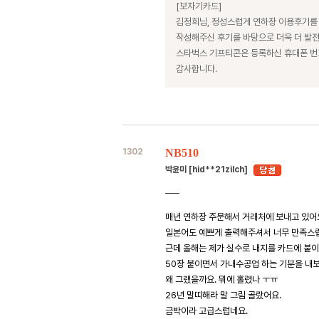
[보자기카드]
김정희님, 정성스럽게 연하장 이용후기를
작성해주신 후기를 바탕으로 더욱 더 발
스타벅스 기프티콘은 등록하신 휴대폰 
감사합니다.
1302
NB510
박윤미 [hid**21zilch]
매년 연하장 주문해서 거래처에 보내고 있어
일본어도 예쁘게 출력해주셔서 너무 만족스
근데 올해는 제가 실수로 내지를 카드에 붙이
50장 붙이면서 가내수공업 하는 기분을 내
왜 그랬을까요. 뭐에 홀렸나 ㅜㅠ
26년 말띠해라 말 그림 골랐어요.
금박이라 고급스럽네요.