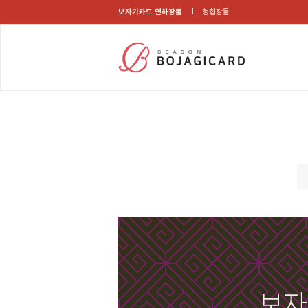
보자기카드 연하장몰
청첩장몰