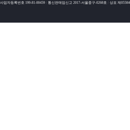
사업자등록번호 199-81-00459
통신판매업신고 2017-서울중구-0268호
상표 제0558
/
/