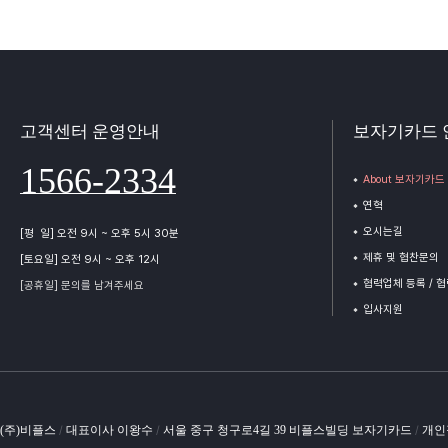
고객센터 운영안내
보자기카드 
1566-2334
About 보자기카드
연혁
오시는길
[평 일] 오전 9시 ~ 오후 5시 30분
제휴 및 협찬문의
[토요일] 오전 9시 ~ 오후 12시
협력업체 등록 / 
[공휴일] 문의를 남겨주세요
입사지원
(주)비플스
대표이사 이왕수
서울 중구 청구로4길 39 비플스빌딩 보자기카드
개인
/
/
/