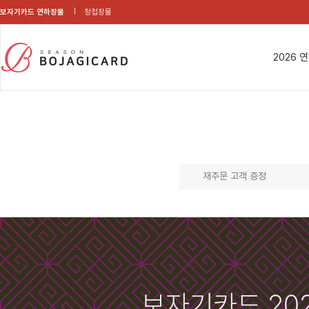
보자기카드 연하장몰
청첩장몰
2026 
재주문 고객 증정