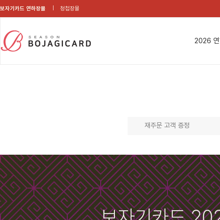
보자기카드 연하장몰
청첩장몰
2026 
재주문 고객 증정