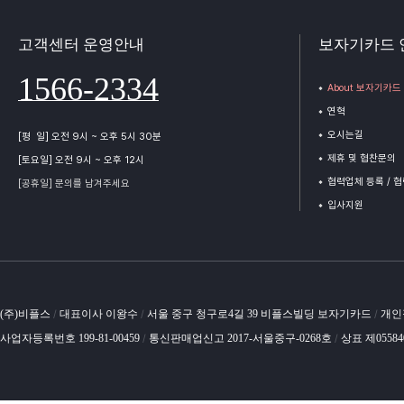
고객센터 운영안내
보자기카드 
1566-2334
About 보자기카드
연혁
오시는길
[평 일] 오전 9시 ~ 오후 5시 30분
제휴 및 협찬문의
[토요일] 오전 9시 ~ 오후 12시
협력업체 등록 / 
[공휴일] 문의를 남겨주세요
입사지원
(주)비플스
대표이사 이왕수
서울 중구 청구로4길 39 비플스빌딩 보자기카드
개인
/
/
/
사업자등록번호 199-81-00459
통신판매업신고 2017-서울중구-0268호
상표 제0558
/
/