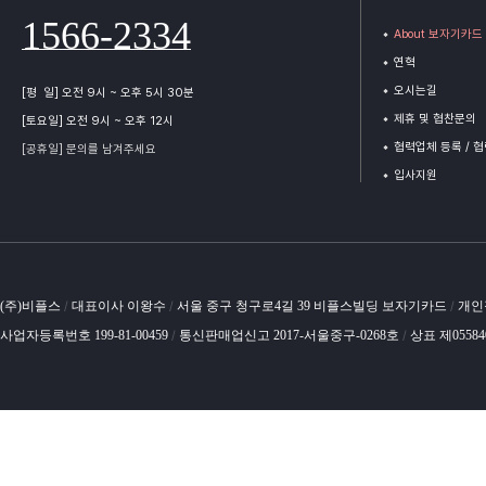
1566-2334
About 보자기카드
연혁
오시는길
[평 일] 오전 9시 ~ 오후 5시 30분
제휴 및 협찬문의
[토요일] 오전 9시 ~ 오후 12시
협력업체 등록 / 
[공휴일] 문의를 남겨주세요
입사지원
(주)비플스
대표이사 이왕수
서울 중구 청구로4길 39 비플스빌딩 보자기카드
개인
/
/
/
사업자등록번호 199-81-00459
통신판매업신고 2017-서울중구-0268호
상표 제0558
/
/