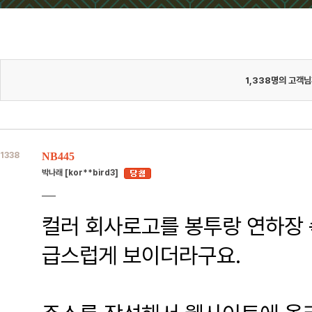
1,338
명의 고객님
1338
NB445
박나래 [kor**bird3]
컬러 회사로고를 봉투랑 연하장 
급스럽게 보이더라구요.