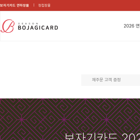
보자기카드 연하장몰
청첩장몰
2026 
재주문 고객 증정