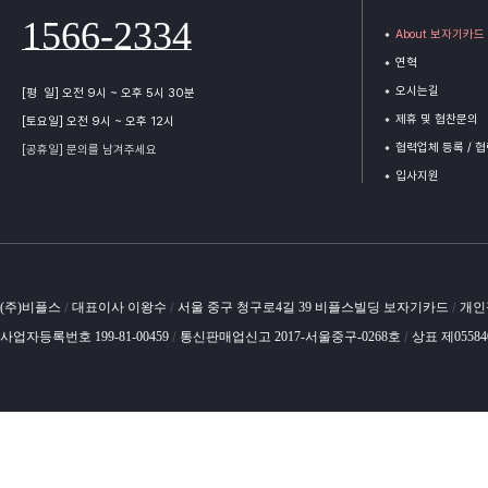
1566-2334
About 보자기카드
연혁
오시는길
[평 일] 오전 9시 ~ 오후 5시 30분
제휴 및 협찬문의
[토요일] 오전 9시 ~ 오후 12시
협력업체 등록 / 
[공휴일] 문의를 남겨주세요
입사지원
(주)비플스
대표이사 이왕수
서울 중구 청구로4길 39 비플스빌딩 보자기카드
개인
/
/
/
사업자등록번호 199-81-00459
통신판매업신고 2017-서울중구-0268호
상표 제0558
/
/