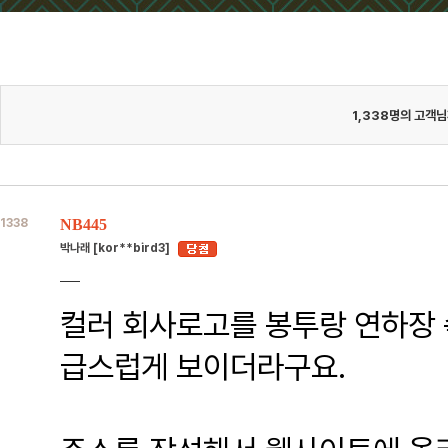
1,338
명의 고객님
1338
NB445
박나래 [kor**bird3]
컬러 회사로고를 봉투랑 연하장 
급스럽게 보이더라구요.