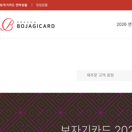
보자기카드 연하장몰
청첩장몰
2026 
재주문 고객 증정