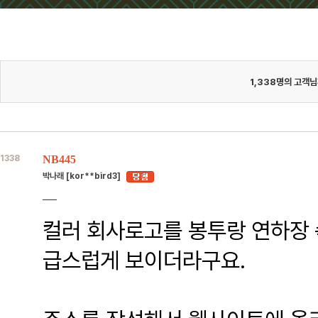
1,338
명의 고객님
1338
NB445
박나래 [kor**bird3]
컬러 회사로고를 봉투랑 연하장 
급스럽게 보이더라구요.