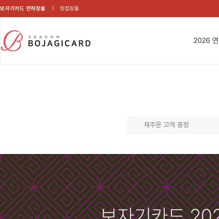
보자기카드 연하장몰
청첩장몰
2026 
재주문 고객 증정