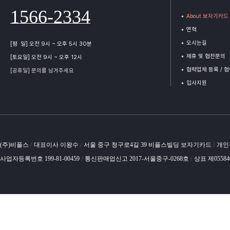
1566-2334
About 보자기카드
연혁
오시는길
[평 일] 오전 9시 ~ 오후 5시 30분
제휴 및 협찬문의
[토요일] 오전 9시 ~ 오후 12시
협력업체 등록 / 
[공휴일] 문의를 남겨주세요
입사지원
(주)비플스
대표이사 이왕수
서울 중구 청구로4길 39 비플스빌딩 보자기카드
개인
/
/
/
사업자등록번호 199-81-00459
통신판매업신고 2017-서울중구-0268호
상표 제0558
/
/