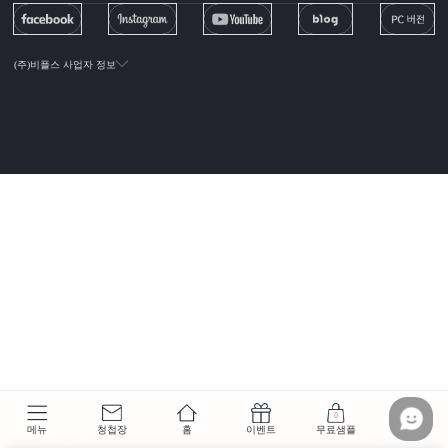
(주)비플스 사업자 정보
0
메뉴
청첩장
홈
이벤트
무료샘플