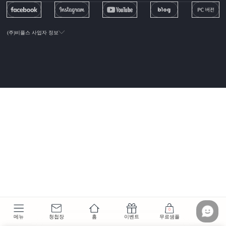
(주)비플스 사업자 정보
0
메뉴
청첩장
홈
이벤트
무료샘플