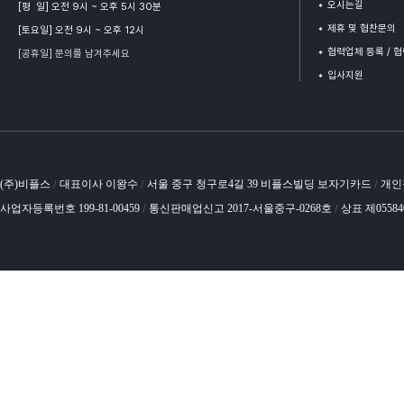
오시는길
[평 일] 오전 9시 ~ 오후 5시 30분
제휴 및 협찬문의
[토요일] 오전 9시 ~ 오후 12시
협력업체 등록 / 
[공휴일] 문의를 남겨주세요
입사지원
(주)비플스
대표이사 이왕수
서울 중구 청구로4길 39 비플스빌딩 보자기카드
개인
/
/
/
사업자등록번호 199-81-00459
통신판매업신고 2017-서울중구-0268호
상표 제0558
/
/