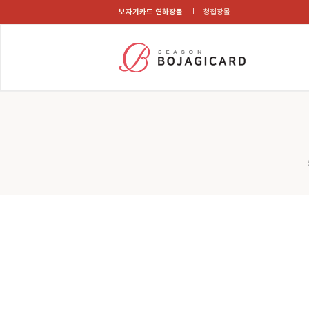
보자기카드 연하장몰
청첩장몰