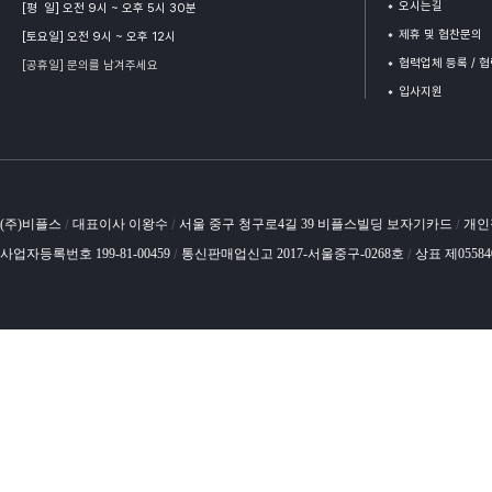
오시는길
[평 일] 오전 9시 ~ 오후 5시 30분
제휴 및 협찬문의
[토요일] 오전 9시 ~ 오후 12시
협력업체 등록 / 
[공휴일] 문의를 남겨주세요
입사지원
(주)비플스
대표이사 이왕수
서울 중구 청구로4길 39 비플스빌딩 보자기카드
개인
/
/
/
사업자등록번호 199-81-00459
통신판매업신고 2017-서울중구-0268호
상표 제0558
/
/