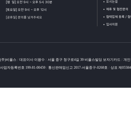
오시는길
[평 일] 오전 9시 ~ 오후 5시 30분
제휴 및 협찬문의
[토요일] 오전 9시 ~ 오후 12시
협력업체 등록 / 
[공휴일] 문의를 남겨주세요
입사지원
(주)비플스
대표이사 이왕수
서울 중구 청구로4길 39 비플스빌딩 보자기카드
개인
/
/
/
사업자등록번호 199-81-00459
통신판매업신고 2017-서울중구-0268호
상표 제0558
/
/