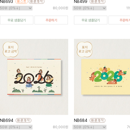
NB693
NB499
80,000원
1
무료 샘플담기
주문하기
무료 샘플담기
주문하
NB694
NB684
80,000원
7