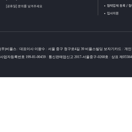
협력업체 등록 / 
[공휴일] 문의를 남겨주세요
입사지원
(주)비플스
대표이사 이왕수
서울 중구 청구로4길 39 비플스빌딩 보자기카드
개인
/
/
/
사업자등록번호 199-81-00459
통신판매업신고 2017-서울중구-0268호
상표 제0558
/
/