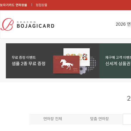
보자기카드 연하장몰
청첩장몰
2026 
2
연하장 전체
맞춤 연하장