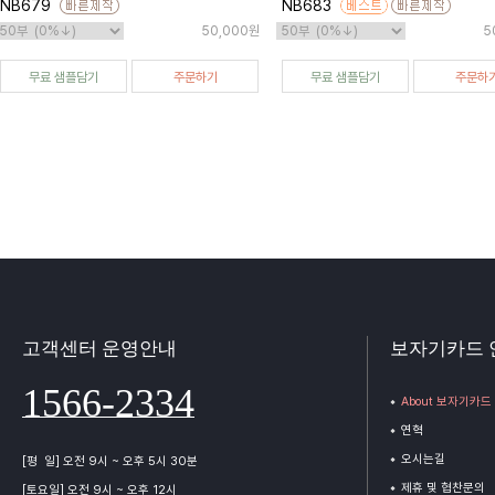
NB679
NB683
50,000원
5
무료 샘플담기
주문하기
무료 샘플담기
주문하
고객센터 운영안내
보자기카드 
1566-2334
About 보자기카드
연혁
오시는길
[평 일] 오전 9시 ~ 오후 5시 30분
제휴 및 협찬문의
[토요일] 오전 9시 ~ 오후 12시