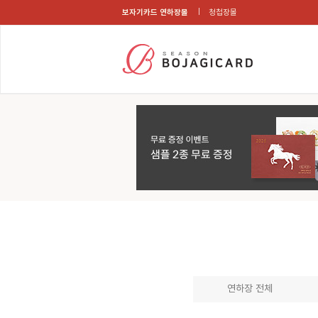
보자기카드 연하장몰
청첩장몰
연하장 전체