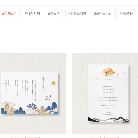
#전체보기
#시즌 테마
#연도 띠
#전통스타일
#모던스타일
#빠른제작