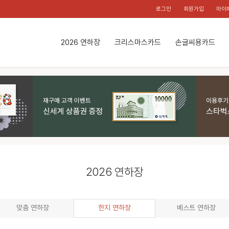
로그인
회원가입
마이
2026 연하장
크리스마스카드
손글씨용카드
2026 연하장
맞춤 연하장
한지 연하장
베스트 연하장