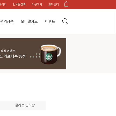
페이지
인사말검색
이용후기
고객센터
편의상품
모바일카드
이벤트
콜라보 연하장