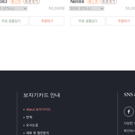
683
NB688
50,000원
50,0
무료 샘플담기
주문하기
무료 샘플담기
주문하기
SNS
보자기카드 안내
About 보자기카드
연혁
다양한 
오시는길
확인하시
제휴 및 협찬문의