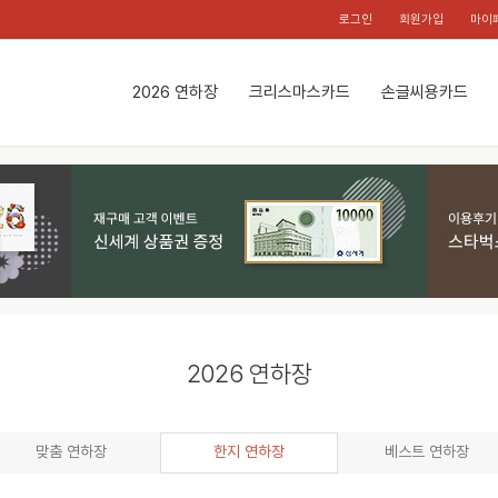
로그인
회원가입
마이
2026 연하장
크리스마스카드
손글씨용카드
2026 연하장
맞춤 연하장
한지 연하장
베스트 연하장