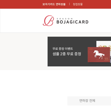
보자기카드 연하장몰
청첩장몰
연하장 전체