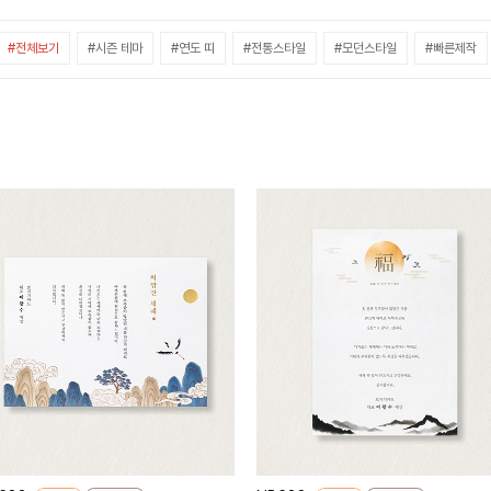
#전체보기
#시즌 테마
#연도 띠
#전통스타일
#모던스타일
#빠른제작