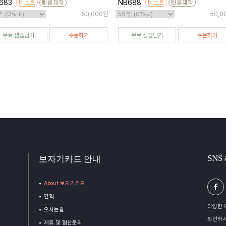
683
NB688
50,000원
50,0
무료 샘플담기
주문하기
무료 샘플담기
주문하기
SNS
보자기카드 안내
About 보자기카드
연혁
다양한 
오시는길
확인하시
제휴 및 협찬문의