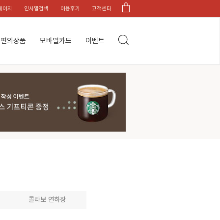
페이지
인사말검색
이용후기
고객센터
편의상품
모바일카드
이벤트
콜라보 연하장