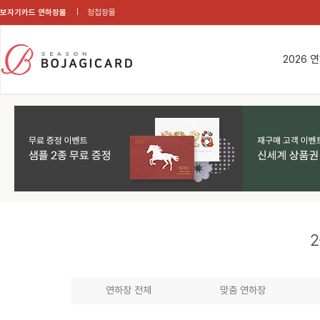
보자기카드 연하장몰
청첩장몰
2026 
2
연하장 전체
맞춤 연하장