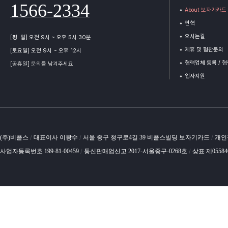
1566-2334
About 보자기카드
연혁
오시는길
[평 일] 오전 9시 ~ 오후 5시 30분
제휴 및 협찬문의
[토요일] 오전 9시 ~ 오후 12시
협력업체 등록 / 
[공휴일] 문의를 남겨주세요
입사지원
(주)비플스
대표이사 이왕수
서울 중구 청구로4길 39 비플스빌딩 보자기카드
개인
/
/
/
사업자등록번호 199-81-00459
통신판매업신고 2017-서울중구-0268호
상표 제0558
/
/