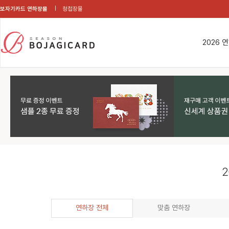
보자기카드 연하장몰
청첩장몰
2026 
2
연하장 전체
맞춤 연하장