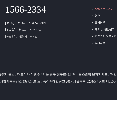
1566-2334
About 보자기카드
연혁
오시는길
[평 일] 오전 9시 ~ 오후 5시 30분
제휴 및 협찬문의
[토요일] 오전 9시 ~ 오후 12시
협력업체 등록 / 
[공휴일] 문의를 남겨주세요
입사지원
(주)비플스
대표이사 이왕수
서울 중구 청구로4길 39 비플스빌딩 보자기카드
개인
/
/
/
사업자등록번호 199-81-00459
통신판매업신고 2017-서울중구-0268호
상표 제0558
/
/