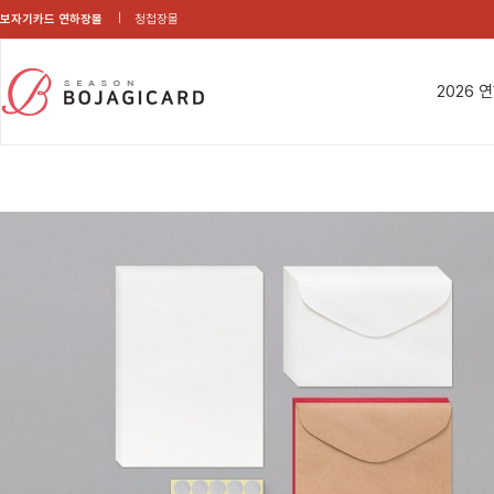
보자기카드 연하장몰
청첩장몰
2026 