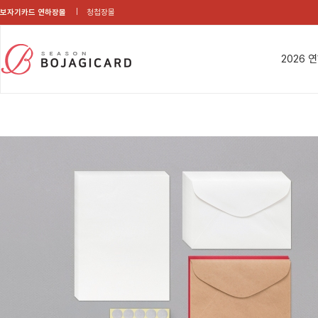
보자기카드 연하장몰
청첩장몰
2026 