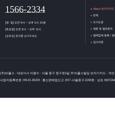
1566-2334
About 보자기카드
연혁
오시는길
[평 일] 오전 9시 ~ 오후 5시 30분
제휴 및 협찬문의
[토요일] 오전 9시 ~ 오후 12시
협력업체 등록 / 
[공휴일] 문의를 남겨주세요
입사지원
(주)비플스
대표이사 이왕수
서울 중구 청구로4길 39 비플스빌딩 보자기카드
개인
/
/
/
사업자등록번호 199-81-00459
통신판매업신고 2017-서울중구-0268호
상표 제0558
/
/