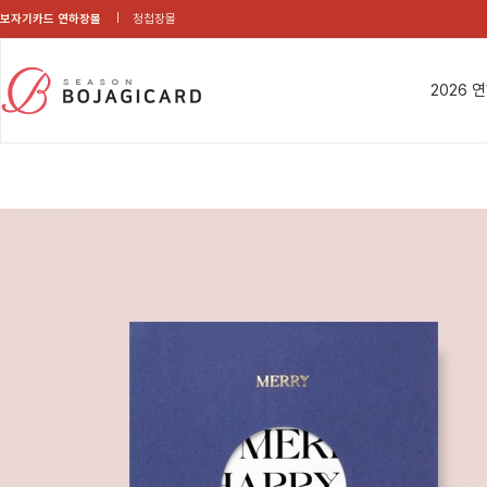
보자기카드 연하장몰
청첩장몰
2026 