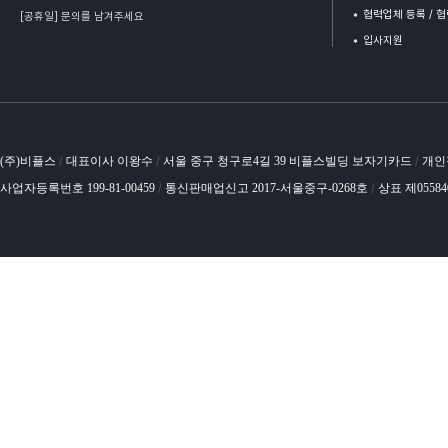
협력업체 등록 / 
[공휴일] 문의를 남겨주세요
입사지원
(주)비플스
대표이사 이왕수
서울 중구 청구로4길 39 비플스빌딩 보자기카드
개인
/
/
/
사업자등록번호 199-81-00459
통신판매업신고 2017-서울중구-0268호
상표 제0558
/
/