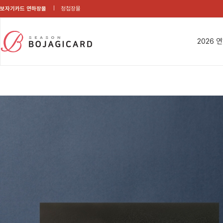
보자기카드 연하장몰
청첩장몰
2026 