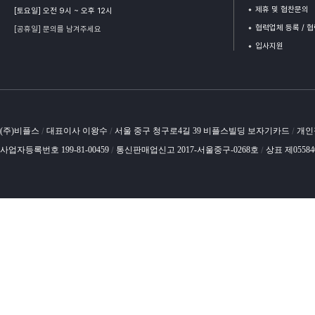
제휴 및 협찬문의
[토요일] 오전 9시 ~ 오후 12시
협력업체 등록 / 
[공휴일] 문의를 남겨주세요
입사지원
(주)비플스
대표이사 이왕수
서울 중구 청구로4길 39 비플스빌딩 보자기카드
개인
/
/
/
사업자등록번호 199-81-00459
통신판매업신고 2017-서울중구-0268호
상표 제0558
/
/