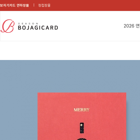
보자기카드 연하장몰
청첩장몰
2026 