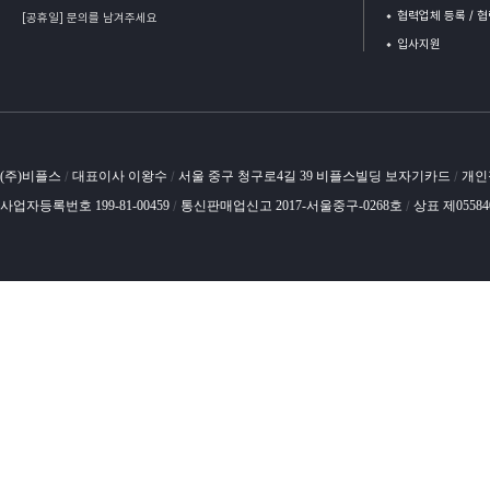
협력업체 등록 / 
[공휴일] 문의를 남겨주세요
입사지원
(주)비플스
대표이사 이왕수
서울 중구 청구로4길 39 비플스빌딩 보자기카드
개인
/
/
/
사업자등록번호 199-81-00459
통신판매업신고 2017-서울중구-0268호
상표 제0558
/
/