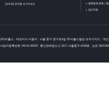
협력업체 등록 / 
[공휴일] 문의를 남겨주세요
입사지원
(주)비플스
대표이사 이왕수
서울 중구 청구로4길 39 비플스빌딩 보자기카드
개인
/
/
/
사업자등록번호 199-81-00459
통신판매업신고 2017-서울중구-0268호
상표 제0558
/
/