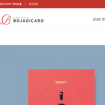
보자기카드 연하장몰
청첩장몰
2026 