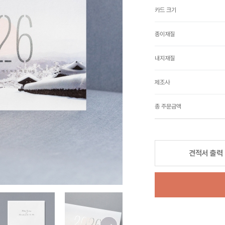
카드 크기
종이재질
내지재질
제조사
총 주문금액
견적서 출력