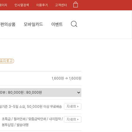
페이지
인사말검색
이용후기
고객센터
편의상품
모바일카드
이벤트
1,600원 →
1,600원
일기준 3~5일 소요, 50,000원 이상 무료배송
초특급 / 컬러인쇄 / 맞춤금박인쇄 / 내지접착 /
봉투삽입 / 발송대행