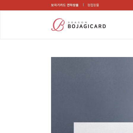
보자기카드 연하장몰
청첩장몰