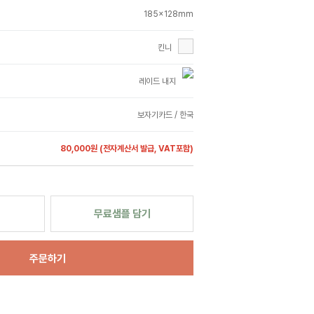
185x128mm
킨니
레이드 내지
보자기카드 / 한국
80,000원
(전자계산서 발급, VAT포함)
무료샘플 담기
주문하기