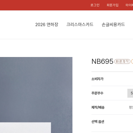
로그인
회원가입
마이
2026 연하장
크리스마스카드
손글씨용카드
NB695
소비자가
주문부수
제작/배송
평
선택 옵션