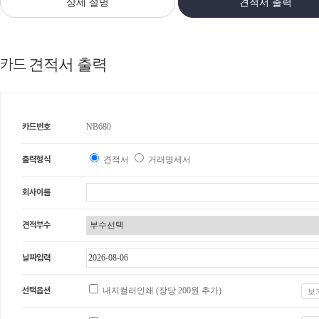
상세 설명
견적서 출력
카드
견적서 출력
카드번호
NB680
출력형식
견적서
거래명세서
회사이름
견적부수
날짜입력
선택옵션
내지컬러인쇄 (장당
200
원 추가)
보