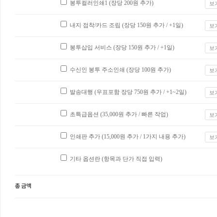
봉투컬러인쇄1 (장당
200
원 추가)
보
내지 접착/카드 조립 (장당
150
원 추가 / +1일)
보
봉투삽입 서비스 (장당
150
원 추가 / +1일)
보
수신인 봉투 주소인쇄 (장당
100
원 추가)
보
발송대행 (우표포함 장당
750
원 추가 / +1~2일)
보
초특급옵션 (
35,000
원 추가 / 빠른 작업)
보
인쇄판 추가 (
15,000
원 추가 / 1가지 내용 추가)
보
기타 옵션란 (항목과 단가 직접 입력)
총 금액