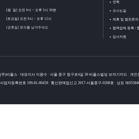
연혁
[평 일] 오전 9시 ~ 오후 5시 30분
오시는길
[토요일] 오전 9시 ~ 오후 12시
제휴 및 협찬문의
[공휴일] 문의를 남겨주세요
협력업체 등록 /
입사지원
(주)비플스
대표이사 이왕수
서울 중구 청구로4길 39 비플스빌딩 보자기카드
개인
/
/
/
사업자등록번호 199-81-00459
통신판매업신고 2017-서울중구-0268호
상표 제05584
/
/