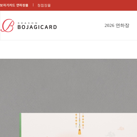
보자기카드 연하장몰
청첩장몰
2026 연하장