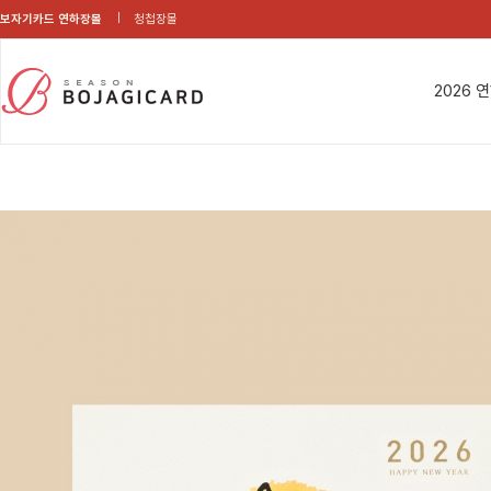
보자기카드 연하장몰
청첩장몰
2026 