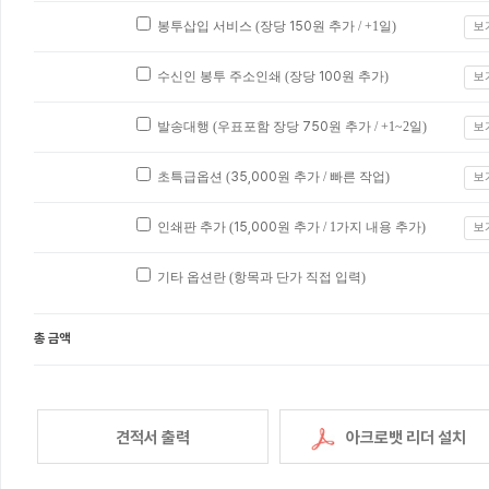
봉투삽입 서비스 (장당
150
원 추가 / +1일)
보
수신인 봉투 주소인쇄 (장당
100
원 추가)
보
발송대행 (우표포함 장당
750
원 추가 / +1~2일)
보
초특급옵션 (
35,000
원 추가 / 빠른 작업)
보
인쇄판 추가 (
15,000
원 추가 / 1가지 내용 추가)
보
기타 옵션란 (항목과 단가 직접 입력)
총 금액
견적서 출력
아크로뱃 리더 설치