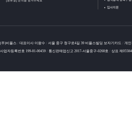
[공휴일] 문의를 남겨주세요
입사지원
(주)비플스
대표이사 이왕수
서울 중구 청구로4길 39 비플스빌딩 보자기카드
개인
/
/
/
사업자등록번호 199-81-00459
통신판매업신고 2017-서울중구-0268호
상표 제0558
/
/