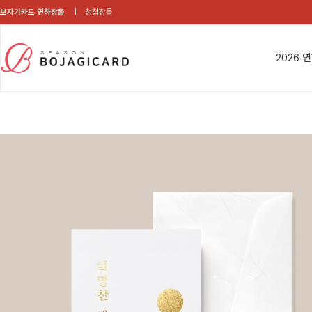
보자기카드 연하장몰
청첩장몰
2026 