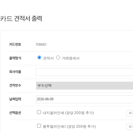
견적서 출력
카드
카드번호
NB683
출력형식
견적서
거래명세서
회사이름
견적부수
날짜입력
선택옵션
내지컬러인쇄 (장당
200
원 추가)
보
봉투컬러인쇄1 (장당
200
원 추가)
보