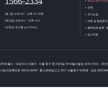
1566-2334
About 보자기카
연혁
[평 일] 오전 9시 ~ 오후 5시 30분
오시는길
[토요일] 오전 9시 ~ 오후 12시
제휴 및 협찬문의
[공휴일] 문의를 남겨주세요
협력업체 등록 /
입사지원
(주)비플스
대표이사 이왕수
서울 중구 청구로4길 39 비플스빌딩 보자기카드
개인
/
/
/
사업자등록번호 199-81-00459
통신판매업신고 2017-서울중구-0268호
상표 제05584
/
/