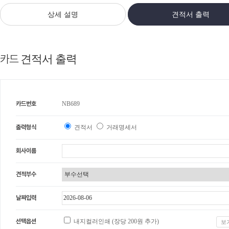
상세 설명
견적서 출력
카드
견적서 출력
카드번호
NB689
출력형식
견적서
거래명세서
회사이름
견적부수
날짜입력
선택옵션
내지컬러인쇄 (장당
200
원 추가)
보