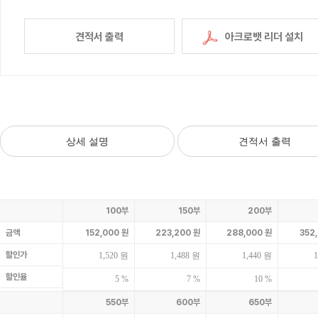
견적서 출력
아크로뱃 리더 설치
상세 설명
견적서 출력
100부
150부
200부
금액
152,000 원
223,200 원
288,000 원
352
할인가
1,520 원
1,488 원
1,440 원
1
할인율
5 %
7 %
10 %
550부
600부
650부