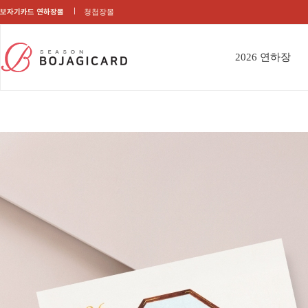
보자기카드 연하장몰
청첩장몰
2026 연하장