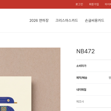
로그인
회원가입
마이
2026 연하장
크리스마스카드
손글씨용카드
NB472
소비자가
제작/배송
평
내지재질
제조사