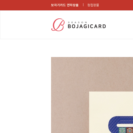
보자기카드 연하장몰
청첩장몰