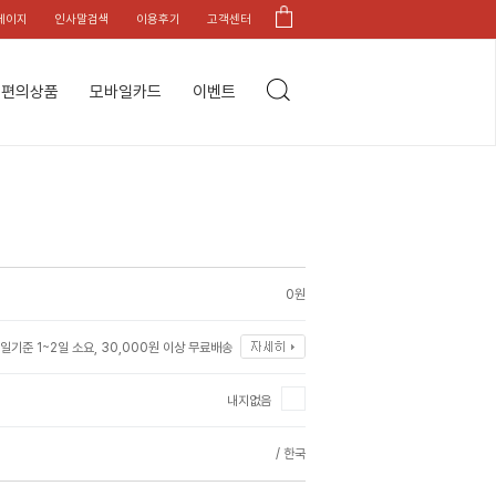
페이지
인사말검색
이용후기
고객센터
편의상품
모바일카드
이벤트
0원
일기준 1~2일 소요, 30,000원 이상 무료배송
내지없음
/ 한국