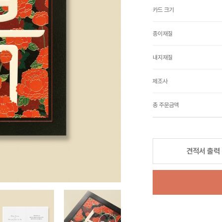
카드 크기
종이재질
내지재질
제조사
총 주문금액
견적서 출력