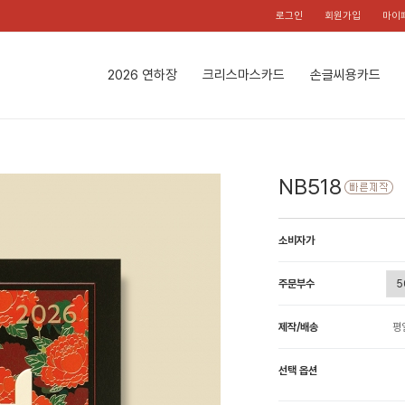
로그인
회원가입
마이
2026 연하장
크리스마스카드
손글씨용카드
NB518
소비자가
주문부수
제작/배송
평
선택 옵션