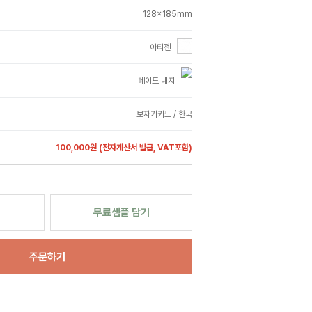
128x185mm
아티젠
레이드 내지
보자기카드 / 한국
100,000원
(전자계산서 발급, VAT포함)
무료샘플 담기
주문하기