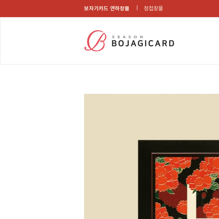
보자기카드 연하장몰
청첩장몰