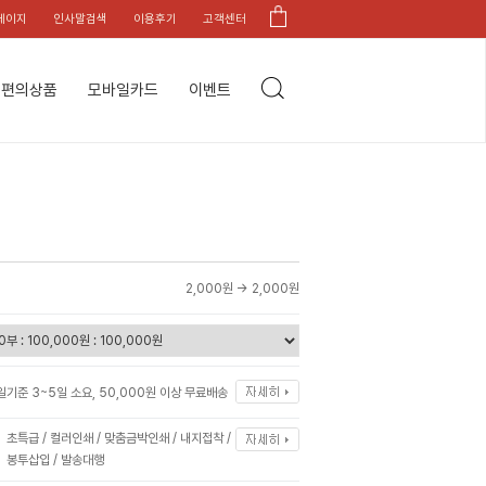
페이지
인사말검색
이용후기
고객센터
편의상품
모바일카드
이벤트
2,000원 →
2,000원
일기준 3~5일 소요, 50,000원 이상 무료배송
초특급 / 컬러인쇄 / 맞춤금박인쇄 / 내지접착 /
봉투삽입 / 발송대행