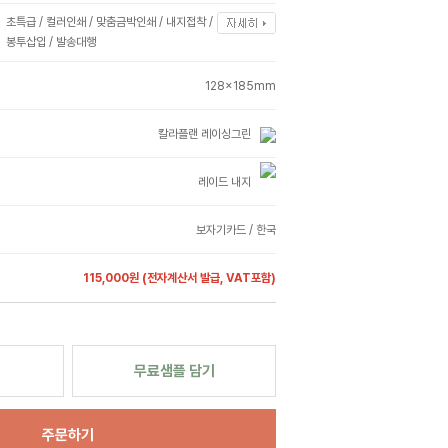
초특급 / 컬러인쇄 / 맞춤금박인쇄 / 내지접착 /
봉투삽입 / 발송대행
128x185mm
칼라플랜 레이싱그린
레이드 내지
보자기카드 / 한국
115,000원
(전자계산서 발급, VAT포함)
무료샘플 담기
주문하기