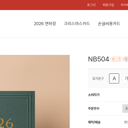
로그인
회원가입
마이
2026 연하장
크리스마스카드
손글씨용카드
NB504
표지문구
소비자가
주문부수
제작/배송
평