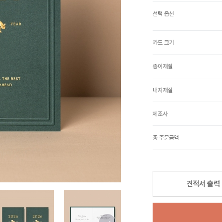
선택 옵션
카드 크기
종이재질
내지재질
제조사
총 주문금액
견적서 출력