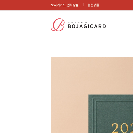
보자기카드 연하장몰
청첩장몰