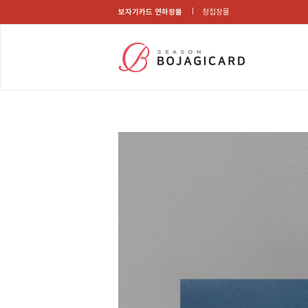
보자기카드 연하장몰
청첩장몰