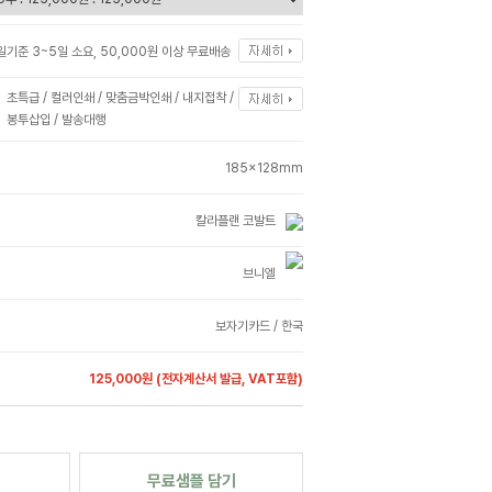
일기준 3~5일 소요, 50,000원 이상 무료배송
초특급 / 컬러인쇄 / 맞춤금박인쇄 / 내지접착 /
봉투삽입 / 발송대행
185x128mm
칼라플랜 코발트
브니엘
보자기카드 / 한국
125,000원
(전자계산서 발급, VAT포함)
무료샘플 담기