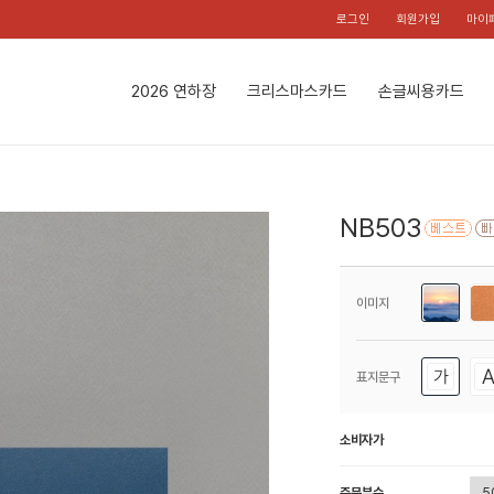
로그인
회원가입
마이
2026 연하장
크리스마스카드
손글씨용카드
NB503
이미지
표지문구
소비자가
주문부수