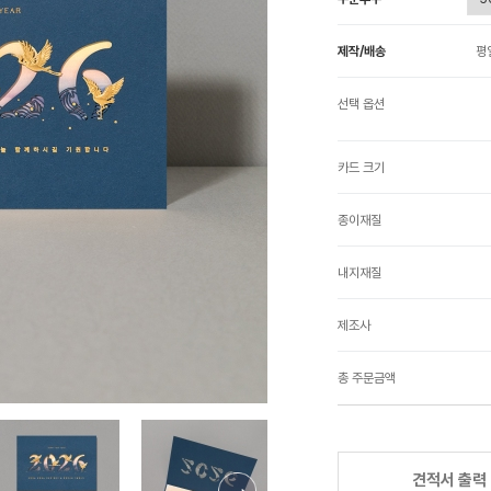
제작/배송
평
선택 옵션
카드 크기
종이재질
내지재질
제조사
총 주문금액
견적서 출력