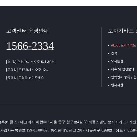
고객센터 운영안내
보자기카드 
1566-2334
About 보자기카드
연혁
오시는길
[평 일] 오전 9시 ~ 오후 5시 30분
제휴 및 협찬문의
[토요일] 오전 9시 ~ 오후 12시
협력업체 등록 / 
[공휴일] 문의를 남겨주세요
입사지원
(주)비플스
대표이사 이왕수
서울 중구 청구로4길 39 비플스빌딩 보자기카드
개인
/
/
/
사업자등록번호 199-81-00459
통신판매업신고 2017-서울중구-0268호
상표 제0558
/
/