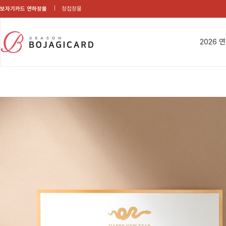
보자기카드 연하장몰
청첩장몰
2026 