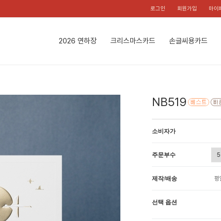
로그인
회원가입
마이
2026 연하장
크리스마스카드
손글씨용카드
NB519
소비자가
주문부수
제작/배송
평
선택 옵션