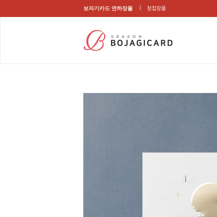
보자기카드 연하장몰
청첩장몰