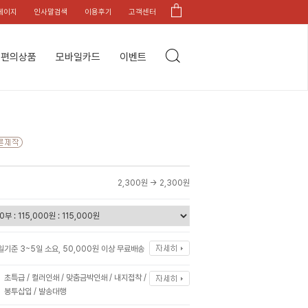
페이지
인사말검색
이용후기
고객센터
편의상품
모바일카드
이벤트
2,300원 →
2,300원
일기준 3~5일 소요, 50,000원 이상 무료배송
초특급 / 컬러인쇄 / 맞춤금박인쇄 / 내지접착 /
봉투삽입 / 발송대행