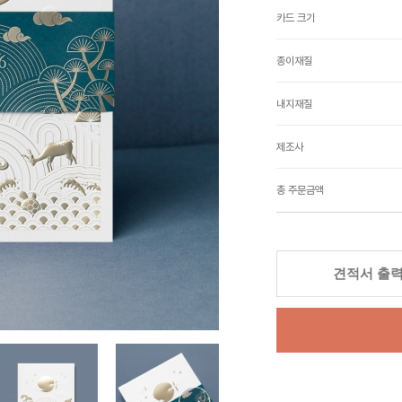
카드 크기
종이재질
내지재질
제조사
총 주문금액
견적서 출