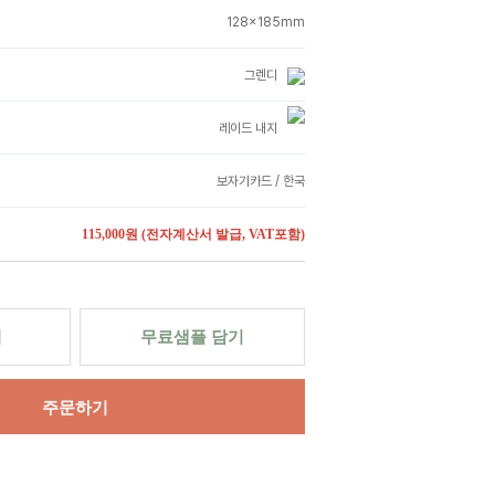
128x185mm
그렌디
레이드 내지
보자기카드 / 한국
115,000원
(전자계산서 발급, VAT포함)
력
무료샘플 담기
주문하기