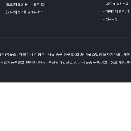
제휴 및 협찬문의
[토요일] 오전 9시 ~ 오후 12시
협력업체 등록 / 
[공휴일] 문의를 남겨주세요
입사지원
(주)비플스
대표이사 이왕수
서울 중구 청구로4길 39 비플스빌딩 보자기카드
개인
/
/
/
사업자등록번호 199-81-00459
통신판매업신고 2017-서울중구-0268호
상표 제0558
/
/