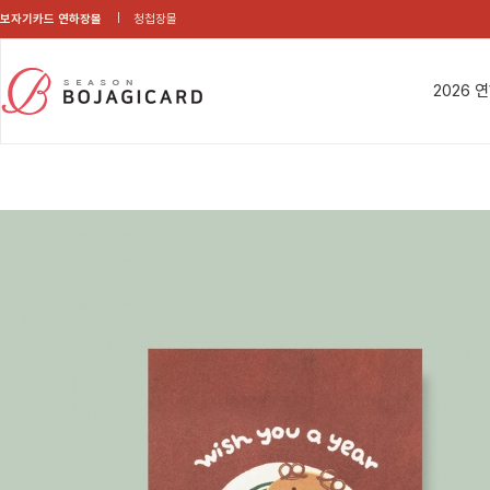
보자기카드 연하장몰
청첩장몰
2026 