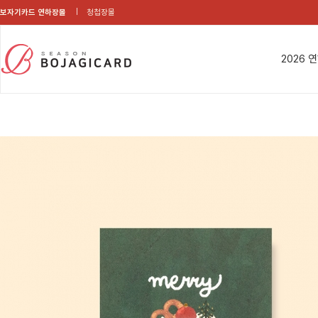
보자기카드 연하장몰
청첩장몰
2026 