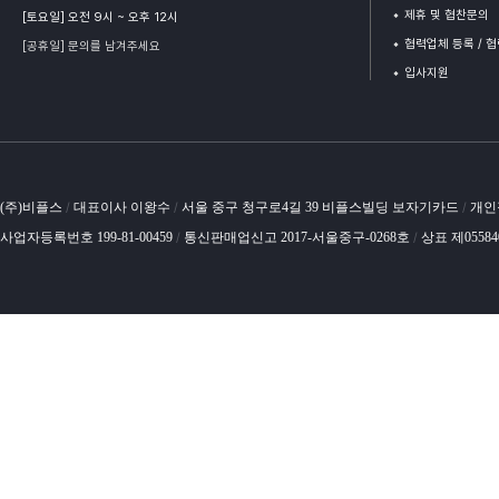
제휴 및 협찬문의
[토요일] 오전 9시 ~ 오후 12시
협력업체 등록 / 
[공휴일] 문의를 남겨주세요
입사지원
(주)비플스
대표이사 이왕수
서울 중구 청구로4길 39 비플스빌딩 보자기카드
개인
/
/
/
사업자등록번호 199-81-00459
통신판매업신고 2017-서울중구-0268호
상표 제0558
/
/