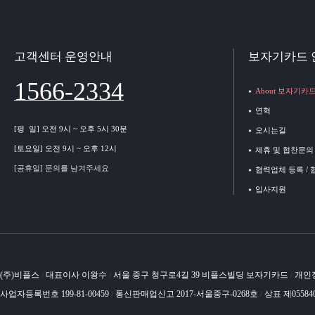
고객센터 운영안내
보자기카드 
1566-2334
About 보자기카
연혁
[평 일] 오전 9시 ~ 오후 5시 30분
오시는길
[토요일] 오전 9시 ~ 오후 12시
제휴 및 협찬문의
[공휴일] 문의를 남겨주세요
협력업체 등록 /
입사지원
(주)비플스
대표이사 이왕수
서울 중구 청구로4길 39 비플스빌딩 보자기카드
개인
/
/
/
사업자등록번호 199-81-00459
통신판매업신고 2017-서울중구-0268호
상표 제05584
/
/