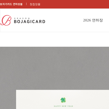
보자기카드 연하장몰
청첩장몰
2026 연하장