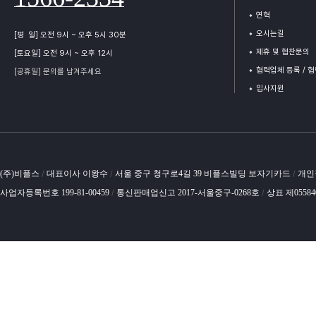
연혁
오시는길
[평 일] 오전 9시 ~ 오후 5시 30분
제휴 및 협찬문의
[토요일] 오전 9시 ~ 오후 12시
협력업체 등록 / 
[공휴일] 문의를 남겨주세요
입사지원
(주)비플스
대표이사 이왕수
서울 중구 청구로4길 39 비플스빌딩 보자기카드
개인
/
/
/
사업자등록번호 199-81-00459
통신판매업신고 2017-서울중구-0268호
상표 제0558
/
/