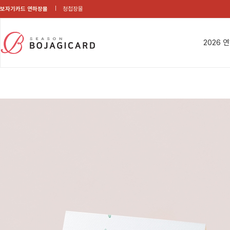
보자기카드 연하장몰
청첩장몰
2026 