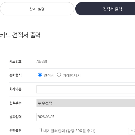
상세 설명
견적서 출력
카드
견적서 출력
카드번호
NB898
출력형식
견적서
거래명세서
회사이름
견적부수
날짜입력
선택옵션
내지컬러인쇄 (장당
200
원 추가)
보