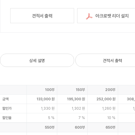
견적서 출력
아크로뱃 리더 설치
상세 설명
견적서 출력
100부
150부
200부
금액
133,000 원
195,300 원
252,000 원
308
할인가
1,330 원
1,302 원
1,260 원
1
할인율
5 %
7 %
10 %
550부
600부
650부