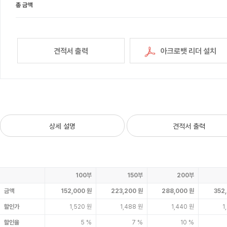
총 금액
견적서 출력
아크로뱃 리더 설치
상세 설명
견적서 출력
100부
150부
200부
금액
152,000 원
223,200 원
288,000 원
352
할인가
1,520 원
1,488 원
1,440 원
1
할인율
5 %
7 %
10 %