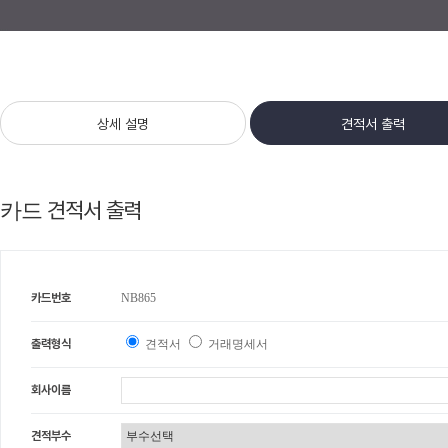
상세 설명
견적서 출력
견적서 출력
카드
카드번호
NB865
출력형식
견적서
거래명세서
회사이름
견적부수