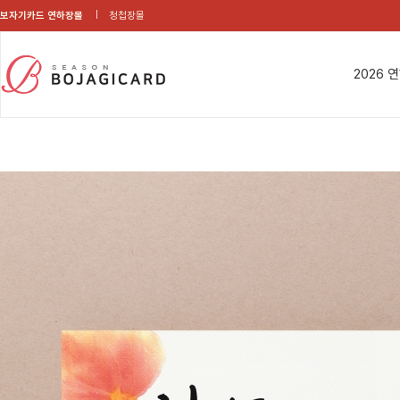
보자기카드 연하장몰
청첩장몰
2026 