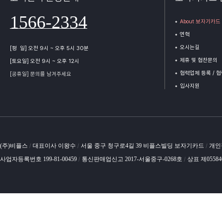
1566-2334
About 보자기카드
연혁
오시는길
[평 일] 오전 9시 ~ 오후 5시 30분
제휴 및 협찬문의
[토요일] 오전 9시 ~ 오후 12시
협력업체 등록 / 
[공휴일] 문의를 남겨주세요
입사지원
(주)비플스
대표이사 이왕수
서울 중구 청구로4길 39 비플스빌딩 보자기카드
개인
/
/
/
사업자등록번호 199-81-00459
통신판매업신고 2017-서울중구-0268호
상표 제0558
/
/