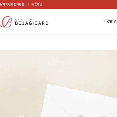
보자기카드 연하장몰
청첩장몰
2026 