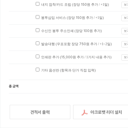
내지 접착/카드 조립 (장당
150
원 추가 / +1일)
보
봉투삽입 서비스 (장당
150
원 추가 / +1일)
보
수신인 봉투 주소인쇄 (장당
100
원 추가)
보
발송대행 (우표포함 장당
750
원 추가 / +1~2일)
보
인쇄판 추가 (
15,000
원 추가 / 1가지 내용 추가)
보
기타 옵션란 (항목과 단가 직접 입력)
총 금액
견적서 출력
아크로뱃 리더 설치