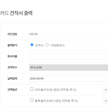
카드
견적서 출력
카드번호
NB789
출력형식
견적서
거래명세서
회사이름
견적부수
날짜입력
선택옵션
내지컬러인쇄 (장당
200
원 추가)
보
봉투컬러인쇄1 (장당
200
원 추가)
보