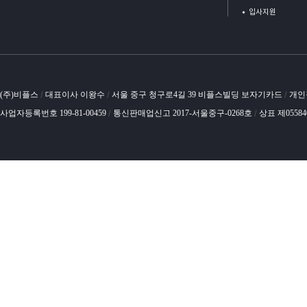
입사지원
(주)비플스
대표이사 이왕수
서울 중구 청구로4길 39 비플스빌딩 보자기카드
개인
/
/
/
사업자등록번호 199-81-00459
통신판매업신고 2017-서울중구-0268호
상표 제0558
/
/