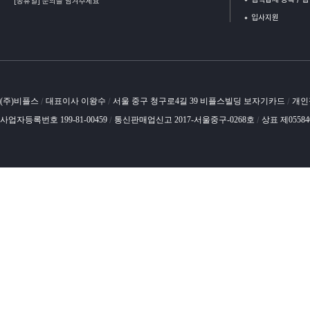
[공휴일] 문의를 남겨주세요
입사지원
(주)비플스
대표이사 이왕수
서울 중구 청구로4길 39 비플스빌딩 보자기카드
개인
/
/
/
사업자등록번호 199-81-00459
통신판매업신고 2017-서울중구-0268호
상표 제0558
/
/