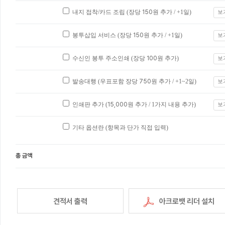
내지 접착/카드 조립 (장당
150
원 추가 / +1일)
보
봉투삽입 서비스 (장당
150
원 추가 / +1일)
보
수신인 봉투 주소인쇄 (장당
100
원 추가)
보
발송대행 (우표포함 장당
750
원 추가 / +1~2일)
보
인쇄판 추가 (
15,000
원 추가 / 1가지 내용 추가)
보
기타 옵션란 (항목과 단가 직접 입력)
총 금액
견적서 출력
아크로뱃 리더 설치