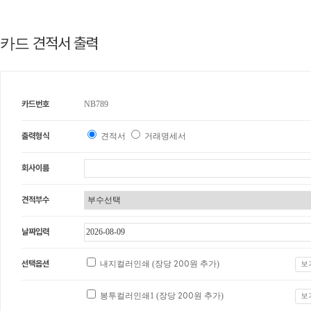
견적서 출력
카드
카드번호
NB789
출력형식
견적서
거래명세서
회사이름
견적부수
날짜입력
선택옵션
내지컬러인쇄 (장당
200
원 추가)
보
봉투컬러인쇄1 (장당
200
원 추가)
보