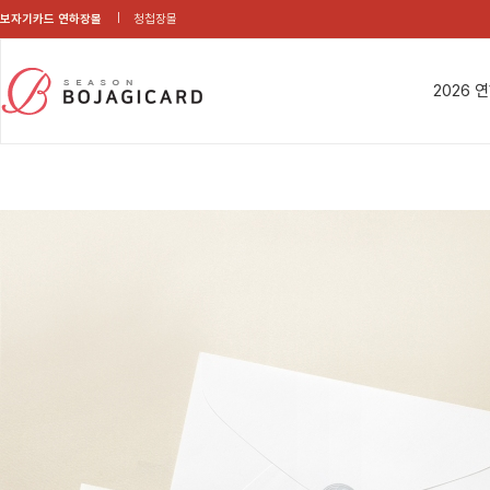
보자기카드 연하장몰
청첩장몰
2026 